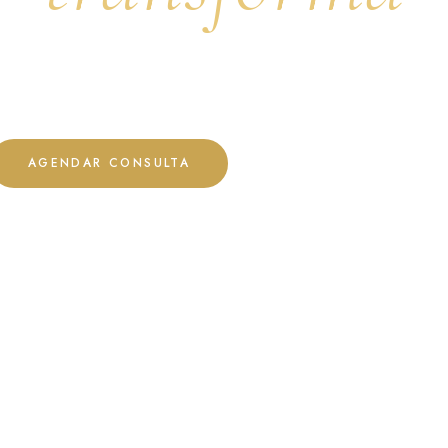
amentos estéticos avançados e bem-estar integrativo para revelar a m
versão de você.
AGENDAR CONSULTA
EXPLORAR SERVIÇOS